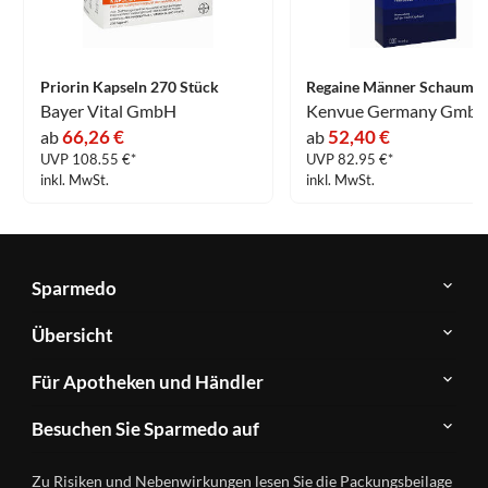
Priorin Kapseln 270 Stück
Bayer Vital GmbH
66,26 €
52,40 €
ab
ab
UVP 108.55 €*
UVP 82.95 €*
inkl. MwSt.
inkl. MwSt.
Sparmedo
Über
Übersicht
Sparmedo
Newsletter
Anwendungsgebiete
Für Apotheken und Händler
FAQ
Herstellerverzeichnis
Teilnahme
Kontakt
Produkte
Besuchen Sie Sparmedo auf
&
A-
Impressum
Registrierung
Z
Facebook
Datenschutz
Zu Risiken und Nebenwirkungen lesen Sie die Packungsbeilage
Händlerlogin