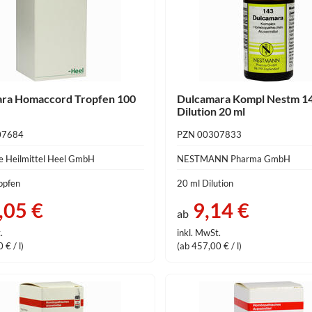
ra Homaccord Tropfen 100
Dulcamara Kompl Nestm 1
Dilution 20 ml
07684
PZN 00307833
he Heilmittel Heel GmbH
NESTMANN Pharma GmbH
opfen
20 ml Dilution
,05 €
9,14 €
ab
.
inkl. MwSt.
 € / l)
(ab 457,00 € / l)