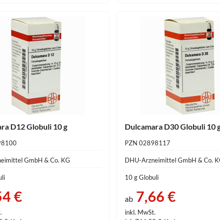
ra D12 Globuli 10 g
Dulcamara D30 Globuli 10 
98100
PZN 02898117
eimittel GmbH & Co. KG
DHU-Arzneimittel GmbH & Co. 
li
10 g Globuli
54 €
7,66 €
ab
.
inkl. MwSt.