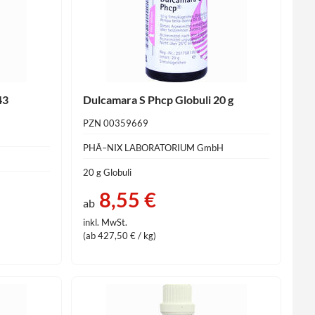
43
Dulcamara S Phcp Globuli 20 g
PZN 00359669
PHÃ–NIX LABORATORIUM GmbH
20 g Globuli
8,55 €
ab
inkl. MwSt.
(ab 427,50 € / kg)