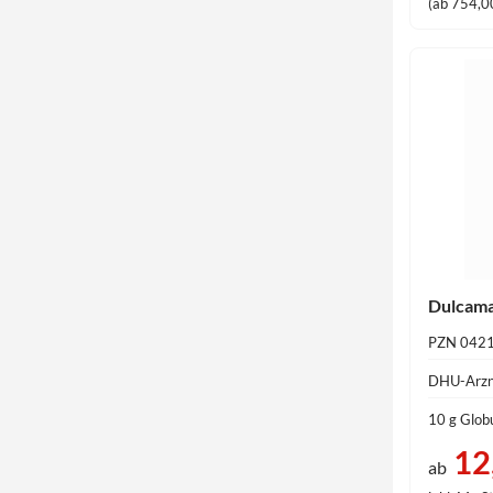
(ab 754,00
Dulcama
PZN 042
DHU-Arzn
10 g Globu
12
ab