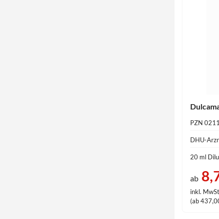
Dulcama
PZN 021
DHU-Arzn
20 ml Dilu
8,
ab
inkl. MwSt
(ab 437,00