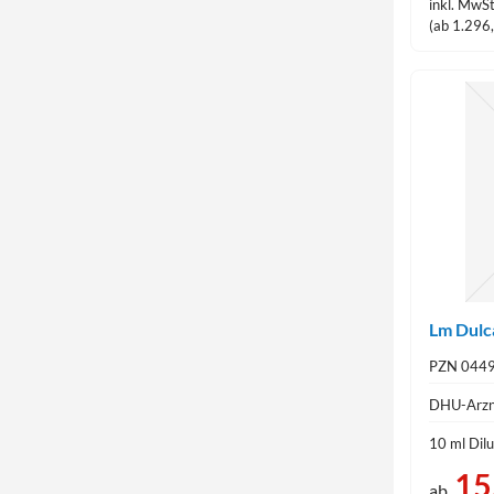
inkl. MwSt
(ab 1.296,
Lm Dulca
PZN 044
DHU-Arzn
10 ml Dilu
15
ab