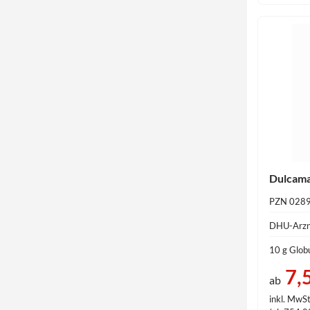
Dulcama
PZN 028
DHU-Arzn
10 g Globu
7,
ab
inkl. MwSt