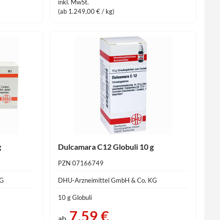
inkl. MwSt.
(ab 1.249,00 € / kg)
g
Dulcamara C12 Globuli 10 g
PZN 07166749
KG
DHU-Arzneimittel GmbH & Co. KG
10 g Globuli
7,59 €
ab