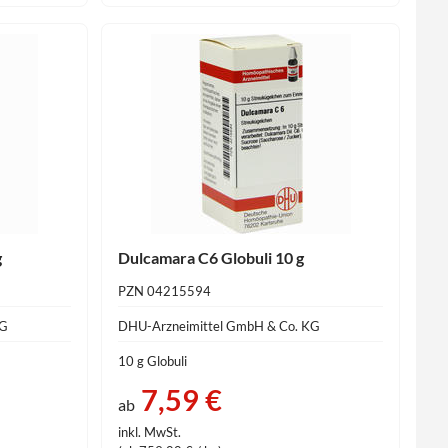
g
Dulcamara C6 Globuli 10 g
PZN 04215594
KG
DHU-Arzneimittel GmbH & Co. KG
10 g Globuli
7,59 €
ab
inkl. MwSt.