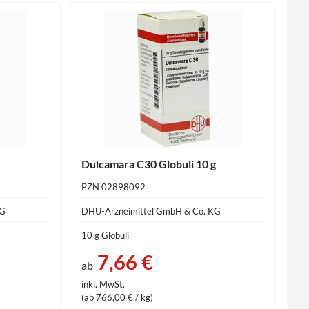
Dulcamara C30 Globuli 10 g
PZN 02898092
KG
DHU-Arzneimittel GmbH & Co. KG
10 g Globuli
7,66 €
ab
inkl. MwSt.
(ab 766,00 € / kg)