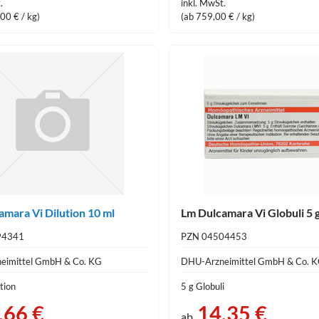
.
inkl. MwSt.
00 € / kg)
(ab 759,00 € / kg)
mara Vi Dilution 10 ml
Lm Dulcamara Vi Globuli 5 
94341
PZN 04504453
eimittel GmbH & Co. KG
DHU-Arzneimittel GmbH & Co. 
tion
5 g Globuli
,66 €
14,35 €
ab