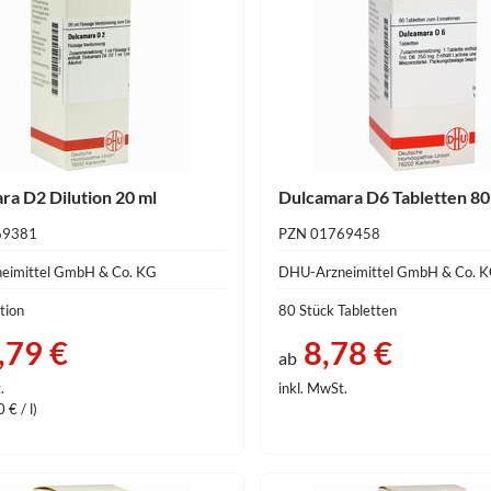
ra D2 Dilution 20 ml
Dulcamara D6 Tabletten 80
69381
PZN 01769458
eimittel GmbH & Co. KG
DHU-Arzneimittel GmbH & Co. 
tion
80 Stück Tabletten
,79 €
8,78 €
ab
.
inkl. MwSt.
 € / l)