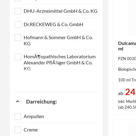
DHU-Arzneimittel GmbH & Co. KG
Dr.RECKEWEG & Co. GmbH
Hofmann & Sommer GmbH & Co.
Dulcama
KG
ml
HomÃ¶opathisches Laboratorium
PZN 003
Alexander PflÃ¼ger GmbH & Co.
KG
Biologisc
100 ml Tr
Kattwiga Arzneimittel GmbH
24
ab
NESTMANN Pharma GmbH
Darreichung:
inkl. MwSt
(ab 240,50
Pascoe pharmazeutische
PrÃ¤parate GmbH
Ampullen
PEKANA Naturheilmittel GmbH
Creme