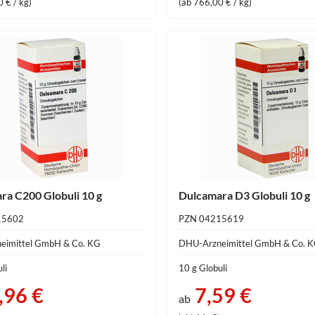
 € / kg)
(ab 766,00 € / kg)
ra C200 Globuli 10 g
Dulcamara D3 Globuli 10 g
15602
PZN 04215619
eimittel GmbH & Co. KG
DHU-Arzneimittel GmbH & Co. 
li
10 g Globuli
,96 €
7,59 €
ab