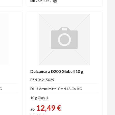
(ab 759,00 € / kg)
Dulcamara D200 Globuli 10 g
PZN 04215625
KG
DHU-Arzneimittel GmbH & Co. KG
10 g Globuli
12,49 €
ab