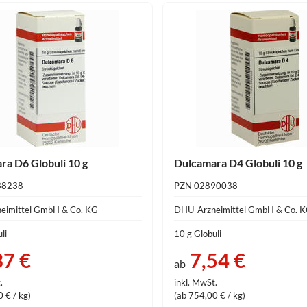
ra D6 Globuli 10 g
Dulcamara D4 Globuli 10 g
38238
PZN 02890038
eimittel GmbH & Co. KG
DHU-Arzneimittel GmbH & Co. 
li
10 g Globuli
37 €
7,54 €
ab
.
inkl. MwSt.
 € / kg)
(ab 754,00 € / kg)