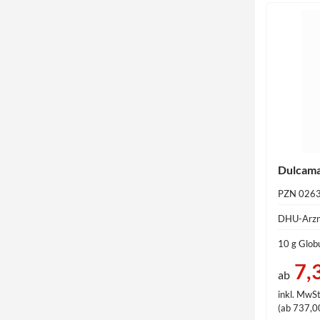
Dulcama
PZN 026
DHU-Arzn
10 g Globu
7,
ab
inkl. MwSt
(ab 737,00