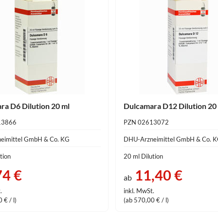
ra D6 Dilution 20 ml
Dulcamara D12 Dilution 20
13866
PZN 02613072
eimittel GmbH & Co. KG
DHU-Arzneimittel GmbH & Co. 
tion
20 ml Dilution
74 €
11,40 €
ab
.
inkl. MwSt.
 € / l)
(ab 570,00 € / l)