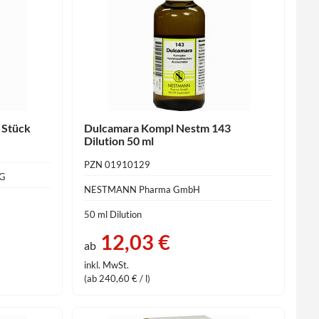
 Stück
Dulcamara Kompl Nestm 143
Dilution 50 ml
PZN 01910129
KG
NESTMANN Pharma GmbH
50 ml Dilution
12,03 €
ab
inkl. MwSt.
(ab 240,60 € / l)