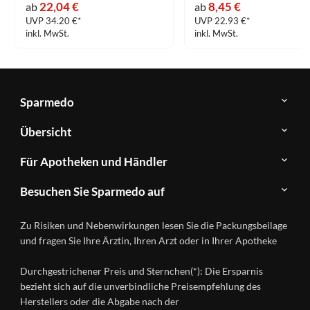
22,04 €
8,45 €
ab
ab
UVP 34.20 €*
UVP 22.93 €*
inkl. MwSt.
inkl. MwSt.
Sparmedo
Über
Übersicht
Sparmedo
Newsletter
Anwendungsgebiete
Für Apotheken und Händler
FAQ
Herstellerverzeichnis
Teilnahme
Kontakt
Produkte
Besuchen Sie Sparmedo auf
&
A-
Impressum
Registrierung
Z
Facebook
Datenschutz
Zu Risiken und Nebenwirkungen lesen Sie die Packungsbeilage
Händlerlogin
Ratgeber
Instagram
Nutzungsbedingungen
und fragen Sie Ihre Ärztin, Ihren Arzt oder in Ihrer Apotheke
Wirkstoffe
Presse
Versandapotheken
Durchgestrichener Preis und Sternchen(*): Die Ersparnis
Gesundheitsmagazin
bezieht sich auf die unverbindliche Preisempfehlung des
Herstellers oder die Abgabe nach der